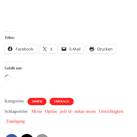
Teilen:
Facebook
X
E-Mail
Drucken
Gefällt mir:
Wird
geladen …
Kategorien:
2000ER
UMFRAGE
Schlagwörter:
Mross
Option
poll id
stefan mross
Unwichtigkeit
Zuneigung