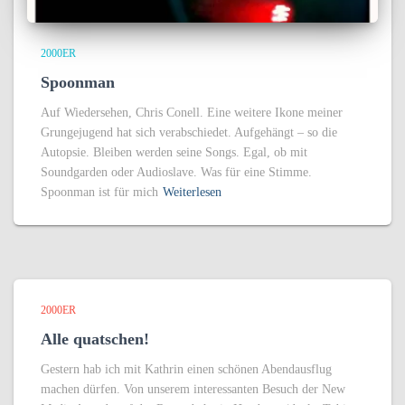
2000ER
Spoonman
Auf Wiedersehen, Chris Conell. Eine weitere Ikone meiner
Grungejugend hat sich verabschiedet. Aufgehängt – so die
Autopsie. Bleiben werden seine Songs. Egal, ob mit
Soundgarden oder Audioslave. Was für eine Stimme.
Spoonman ist für mich
Weiterlesen
2000ER
Alle quatschen!
Gestern hab ich mit Kathrin einen schönen Abendausflug
machen dürfen. Von unserem interessanten Besuch der New