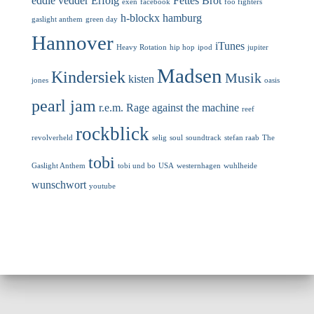
eddie vedder
Erfolg
Fettes Brot
exen
facebook
foo fighters
h-blockx
hamburg
gaslight anthem
green day
Hannover
iTunes
Heavy Rotation
hip hop
ipod
jupiter
Madsen
Kindersiek
Musik
kisten
jones
oasis
pearl jam
r.e.m.
Rage against the machine
reef
rockblick
revolverheld
selig
soul
soundtrack
stefan raab
The
tobi
Gaslight Anthem
tobi und bo
USA
westernhagen
wuhlheide
wunschwort
youtube