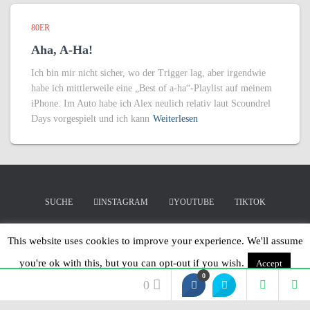
80ER
Aha, A-Ha!
Ich bin mir nicht sicher, wo der Trigger lag, aber irgendwie
habe ich mittlerweile eine „Best of a-ha“-Playlist auf meinem
iPhone. Im Auto habe ich Alex neulich relativ laut Scoundrel
Days vorgespielt und ich kann
Weiterlesen
SUCHE
INSTAGRAM
YOUTUBE
TIKTOK
LINKEDIN
MERCHANDISING
This website uses cookies to improve your experience. We'll assume
you're ok with this, but you can opt-out if you wish.
Accept
Hestia | Entwickelt von
ThemeIsle
0
Read More
0