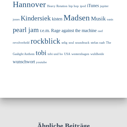
Hannover
iTunes
Heavy Rotation
hip hop
ipod
jupiter
Madsen
Kindersiek
Musik
kisten
jones
oasis
pearl jam
r.e.m.
Rage against the machine
reef
rockblick
revolverheld
selig
soul
soundtrack
stefan raab
The
tobi
Gaslight Anthem
tobi und bo
USA
westernhagen
wuhlheide
wunschwort
youtube
Ähnliche Beiträge