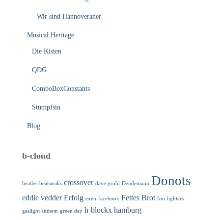
Wir sind Hannoveraner
Musical Heritage
Die Kisten
QDG
ComboBoxConstants
Stumpfsin
Blog
b-cloud
Donots
crossover
beatles
beatsteaks
dave grohl
Dendemann
eddie vedder
Erfolg
Fettes Brot
exen
facebook
foo fighters
h-blockx
hamburg
gaslight anthem
green day