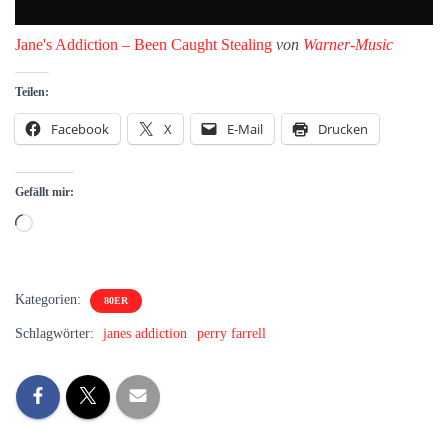
Jane's Addiction – Been Caught Stealing
von
Warner-Music
Teilen:
Facebook
X
E-Mail
Drucken
Gefällt mir:
Wird
geladen …
Kategorien:
80ER
Schlagwörter:
janes addiction
perry farrell