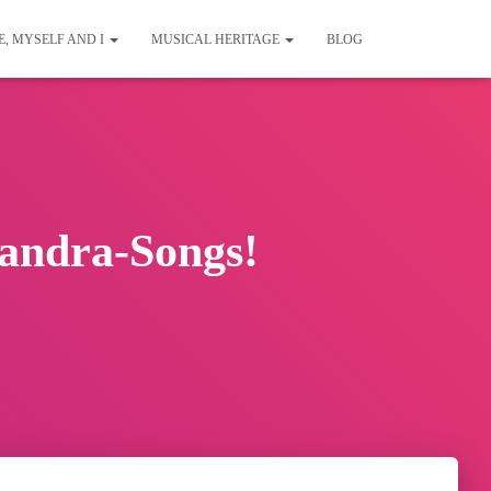
E, MYSELF AND I
MUSICAL HERITAGE
BLOG
 Sandra-Songs!