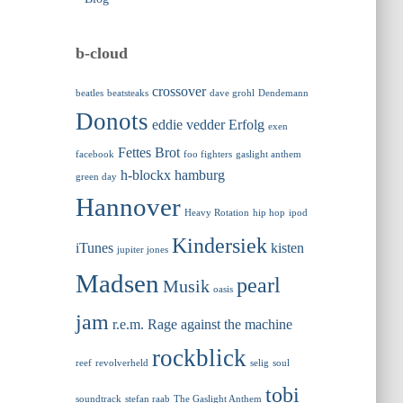
b-cloud
crossover
beatles
beatsteaks
dave grohl
Dendemann
Donots
eddie vedder
Erfolg
exen
Fettes Brot
facebook
foo fighters
gaslight anthem
h-blockx
hamburg
green day
Hannover
Heavy Rotation
hip hop
ipod
Kindersiek
iTunes
kisten
jupiter jones
Madsen
pearl
Musik
oasis
jam
r.e.m.
Rage against the machine
rockblick
reef
revolverheld
selig
soul
tobi
soundtrack
stefan raab
The Gaslight Anthem