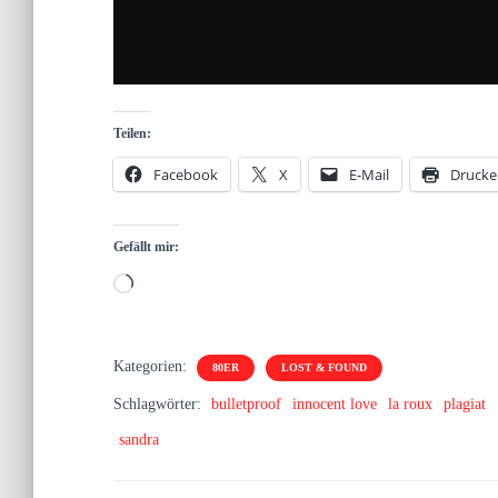
Teilen:
Facebook
X
E-Mail
Drucke
Gefällt mir:
Wird
geladen …
Kategorien:
80ER
LOST & FOUND
Schlagwörter:
bulletproof
innocent love
la roux
plagiat
sandra