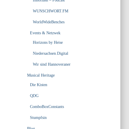
Innoflash – Podcast
WUNSCHWORT.FM
WorldWideBenches
Events & Netzwek
Horizons by Heise
Niedersachsen.Digital
Wir sind Hannoveraner
Musical Heritage
Die Kisten
QDG
ComboBoxConstants
Stumpfsin
Blog