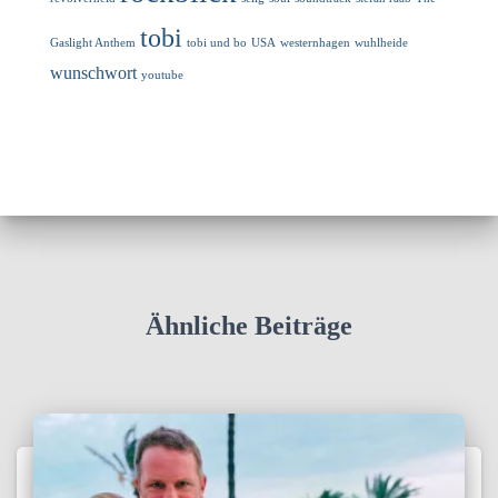
tobi
Gaslight Anthem
tobi und bo
USA
westernhagen
wuhlheide
wunschwort
youtube
Ähnliche Beiträge