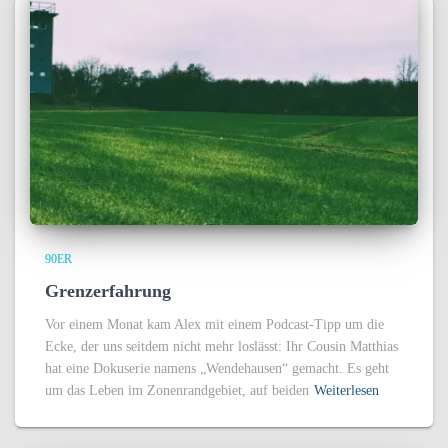
90ER
Grenzerfahrung
Vor einem Monat kam Alex mit einem Podcast-Tipp um die
Ecke, der uns seitdem nicht mehr loslässt: Ihr Cousin Matthias
hat eine Dokuserie namens „Wendehausen“ gemacht. Es geht
um das Leben im Zonenrandgebiet, auf beiden
Weiterlesen