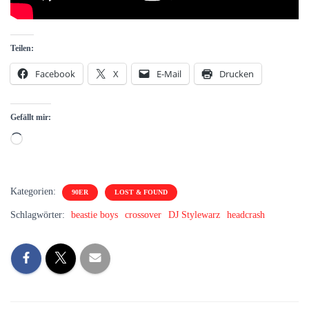
Teilen:
Facebook
X
E-Mail
Drucken
Gefällt mir:
Wird
geladen …
Kategorien:
90ER
LOST & FOUND
Schlagwörter:
beastie boys
crossover
DJ Stylewarz
headcrash