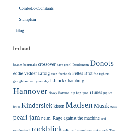
ComboBoxConstants
Stumpfsin
Blog
b-cloud
Donots
crossover
beatles
beatsteaks
dave grohl
Dendemann
eddie vedder
Erfolg
Fettes Brot
exen
facebook
foo fighters
h-blockx
hamburg
gaslight anthem
green day
Hannover
iTunes
Heavy Rotation
hip hop
ipod
jupiter
Madsen
Kindersiek
Musik
kisten
jones
oasis
pearl jam
r.e.m.
Rage against the machine
reef
rockblick
revolverheld
selig
soul
soundtrack
stefan raab
The