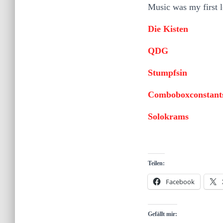
Music was my first l
Die Kisten
QDG
Stumpfsin
Comboboxconstant
Solokrams
Teilen:
Facebook
Gefällt mir: