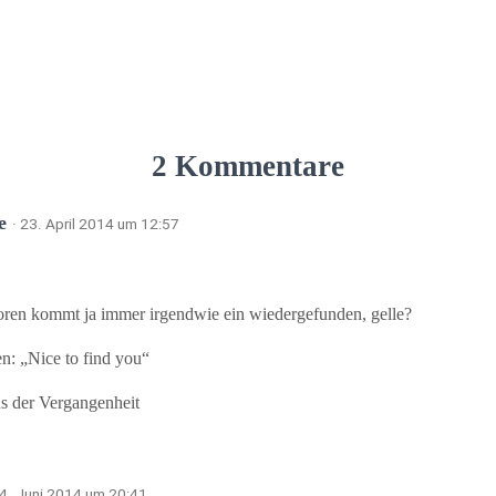
2 Kommentare
we
· 23. April 2014 um 12:57
oren kommt ja immer irgendwie ein wiedergefunden, gelle?
n: „Nice to find you“
s der Vergangenheit
 4. Juni 2014 um 20:41