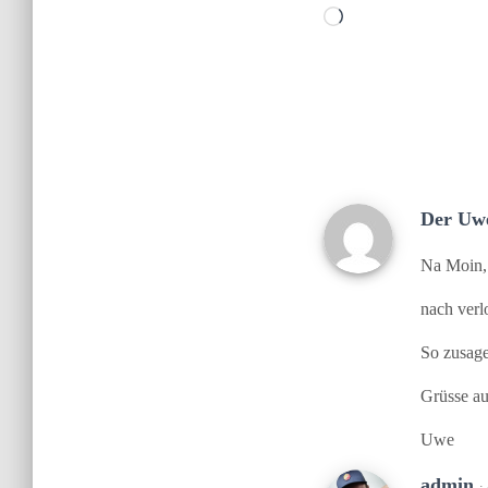
Wird
geladen …
Der U
Na Moin,
nach verl
So zusage
Grüsse au
Uwe
admin
·