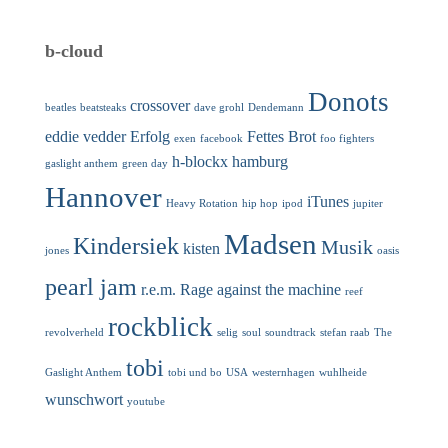
b-cloud
Donots
crossover
beatles
beatsteaks
dave grohl
Dendemann
eddie vedder
Erfolg
Fettes Brot
exen
facebook
foo fighters
h-blockx
hamburg
gaslight anthem
green day
Hannover
iTunes
Heavy Rotation
hip hop
ipod
jupiter
Madsen
Kindersiek
Musik
kisten
jones
oasis
pearl jam
r.e.m.
Rage against the machine
reef
rockblick
revolverheld
selig
soul
soundtrack
stefan raab
The
tobi
Gaslight Anthem
tobi und bo
USA
westernhagen
wuhlheide
wunschwort
youtube