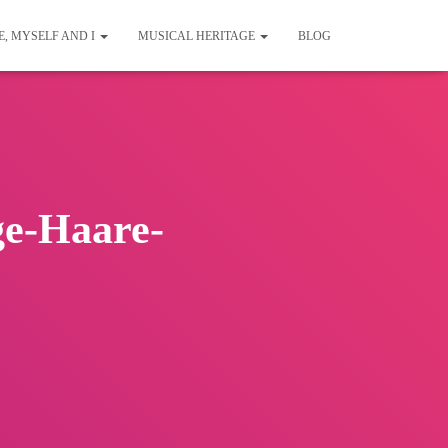
E, MYSELF AND I
MUSICAL HERITAGE
BLOG
ge-Haare-