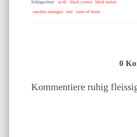
Schlagwörter:
ac/dc
black crowes
blind melon
rauchen anfangen
reef
tones of home
0 Ko
Kommentiere ruhig fleissi