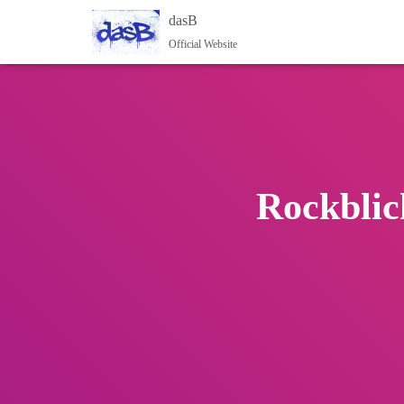
dasB
Official Website
Rockblic