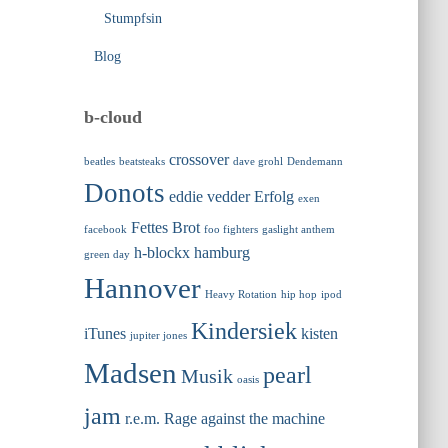
Stumpfsin
Blog
b-cloud
crossover
beatles
beatsteaks
dave grohl
Dendemann
Donots
eddie vedder
Erfolg
exen
Fettes Brot
facebook
foo fighters
gaslight anthem
h-blockx
hamburg
green day
Hannover
Heavy Rotation
hip hop
ipod
Kindersiek
iTunes
kisten
jupiter jones
Madsen
pearl
Musik
oasis
jam
r.e.m.
Rage against the machine