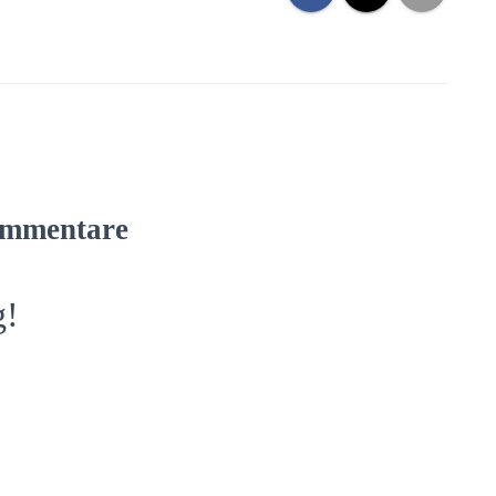
mmentare
g!