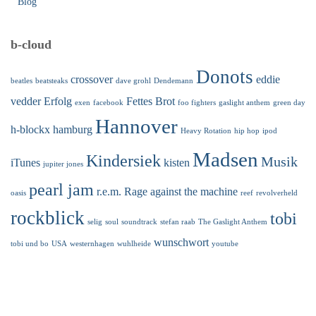
Blog
b-cloud
Donots
crossover
eddie
beatles
beatsteaks
dave grohl
Dendemann
vedder
Erfolg
Fettes Brot
exen
facebook
foo fighters
gaslight anthem
green day
Hannover
h-blockx
hamburg
Heavy Rotation
hip hop
ipod
Madsen
Kindersiek
Musik
iTunes
kisten
jupiter jones
pearl jam
r.e.m.
Rage against the machine
oasis
reef
revolverheld
rockblick
tobi
selig
soul
soundtrack
stefan raab
The Gaslight Anthem
wunschwort
tobi und bo
USA
westernhagen
wuhlheide
youtube