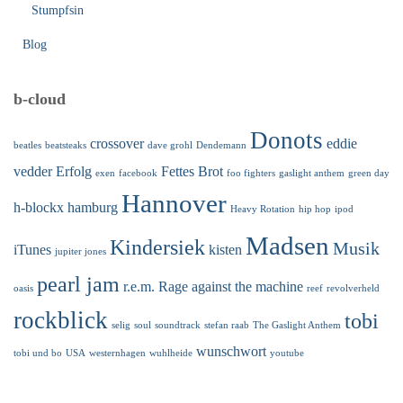
Stumpfsin
Blog
b-cloud
Donots
crossover
eddie
beatles
beatsteaks
dave grohl
Dendemann
vedder
Erfolg
Fettes Brot
exen
facebook
foo fighters
gaslight anthem
green day
Hannover
h-blockx
hamburg
Heavy Rotation
hip hop
ipod
Madsen
Kindersiek
Musik
iTunes
kisten
jupiter jones
pearl jam
r.e.m.
Rage against the machine
oasis
reef
revolverheld
rockblick
tobi
selig
soul
soundtrack
stefan raab
The Gaslight Anthem
wunschwort
tobi und bo
USA
westernhagen
wuhlheide
youtube