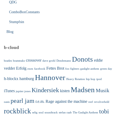
QDG
ComboBoxConstants
Stumpfsin
Blog
b-cloud
Donots
crossover
eddie
beatles
beatsteaks
dave grohl
Dendemann
vedder
Erfolg
Fettes Brot
exen
facebook
foo fighters
gaslight anthem
green day
Hannover
h-blockx
hamburg
Heavy Rotation
hip hop
ipod
Madsen
Kindersiek
Musik
iTunes
kisten
jupiter jones
pearl jam
r.e.m.
Rage against the machine
oasis
reef
revolverheld
rockblick
tobi
selig
soul
soundtrack
stefan raab
The Gaslight Anthem