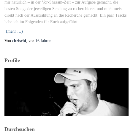
mir natürlich – in der Vor-Shazam-Zeit – zur Aufgabe gemacht, die
besten Songs der jeweiligen Sendung zu recherchieren und mich meist
direkt nach der Ausstrahlung an die Recherche gemacht. Ein paar Tracks
habe ich im Folgenden für Euch aufgeführt.
(mehr …)
Von
chrischi
, vor
16 Jahren
Profile
Durchsuchen