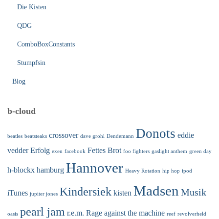
Die Kisten
QDG
ComboBoxConstants
Stumpfsin
Blog
b-cloud
Donots
crossover
eddie
beatles
beatsteaks
dave grohl
Dendemann
vedder
Erfolg
Fettes Brot
exen
facebook
foo fighters
gaslight anthem
green day
Hannover
h-blockx
hamburg
Heavy Rotation
hip hop
ipod
Madsen
Kindersiek
Musik
iTunes
kisten
jupiter jones
pearl jam
r.e.m.
Rage against the machine
oasis
reef
revolverheld