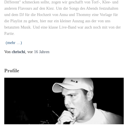
Different“ schmecken sollte, zogen wir geschafft von Torf-, Klee- und
anderen Flavours auf den Kiez. Um die Songs des Abends festzuhalten
und dem DJ für die Hochzeit von Anna und Thommy eine Vorlage für
die Playlist zu geben, hier nur ein kleiner Auszug aus der von uns
betanzten Musik. Und eine klasse Live-Band war auch noch mit von der
Partie.
(mehr …)
Von
chrischi
, vor
16 Jahren
Profile