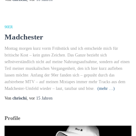
90ER
Madchester
Montag morgen kurz vorm Frühstück und ich entscheide mich für
britische Kost – kein gutes Zeichen. Das Ganze bezieht sich
selbstverständlich nicht auf meine Nahrungsaufnahme, sondern auf einen
Teil meiner musikalischen Vergangenheit, den ich hier kurz aufleben
lassen möchte. Anfang der 90er fanden sich – gepusht durch das
aufstrebene MTV – auf meinen Mixtapes immer mehr Tracks aus dem
Madchester-Umfeld wieder – laut, tanzbar und böse.
(mehr …)
Von
chrischi
, vor
15 Jahren
Profile