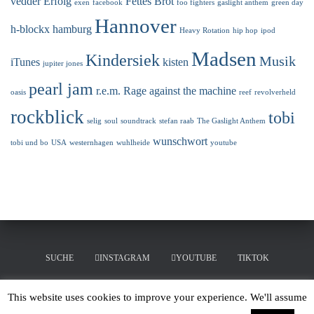
vedder
Erfolg
Fettes Brot
exen
facebook
foo fighters
gaslight anthem
green day
Hannover
h-blockx
hamburg
Heavy Rotation
hip hop
ipod
Madsen
Kindersiek
Musik
iTunes
kisten
jupiter jones
pearl jam
r.e.m.
Rage against the machine
oasis
reef
revolverheld
rockblick
tobi
selig
soul
soundtrack
stefan raab
The Gaslight Anthem
wunschwort
tobi und bo
USA
westernhagen
wuhlheide
youtube
SUCHE
INSTAGRAM
YOUTUBE
TIKTOK
LINKEDIN
MERCHANDISING
This website uses cookies to improve your experience. We'll assume