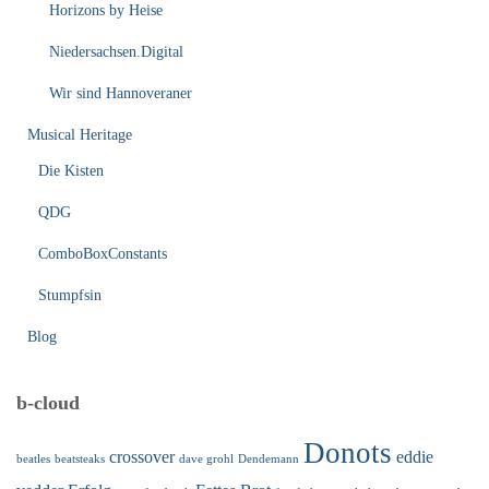
Horizons by Heise
Niedersachsen.Digital
Wir sind Hannoveraner
Musical Heritage
Die Kisten
QDG
ComboBoxConstants
Stumpfsin
Blog
b-cloud
Donots
crossover
eddie
beatles
beatsteaks
dave grohl
Dendemann