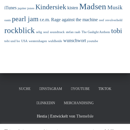
Madsen
Kindersiek
Musik
iTunes
kisten
jupiter jones
pearl jam
r.e.m.
Rage against the machine
oasis
reef
revolverheld
rockblick
tobi
selig
soul
soundtrack
stefan raab
The Gaslight Anthem
wunschwort
tobi und bo
USA
westernhagen
wuhlheide
youtube
SUCHE
INSTAGRAM
YOUTUBE
TIKTOK
LINKEDIN
MERCHANDISING
Hestia | Entwickelt von
ThemeIsle