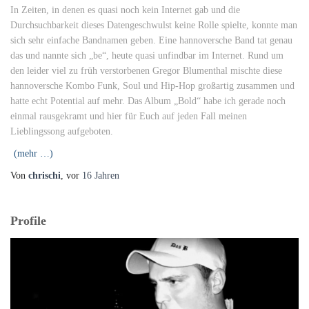
In Zeiten, in denen es quasi noch kein Internet gab und die
Durchsuchbarkeit dieses Datengeschwulst keine Rolle spielte, konnte man
sich sehr einfache Bandnamen geben. Eine hannoversche Band tat genau
das und nannte sich „be“, heute quasi unfindbar im Internet. Rund um
den leider viel zu früh verstorbenen Gregor Blumenthal mischte diese
hannoversche Kombo Funk, Soul und Hip-Hop großartig zusammen und
hatte echt Potential auf mehr. Das Album „Bold“ habe ich gerade noch
einmal rausgekramt und hier für Euch auf jeden Fall meinen
Lieblingssong aufgeboten.
(mehr …)
Von
chrischi
, vor
16 Jahren
Profile