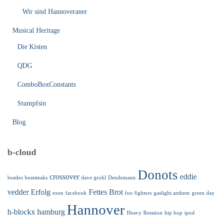
Wir sind Hannoveraner
Musical Heritage
Die Kisten
QDG
ComboBoxConstants
Stumpfsin
Blog
b-cloud
Donots
crossover
eddie
beatles
beatsteaks
dave grohl
Dendemann
vedder
Erfolg
Fettes Brot
exen
facebook
foo fighters
gaslight anthem
green day
Hannover
h-blockx
hamburg
Heavy Rotation
hip hop
ipod