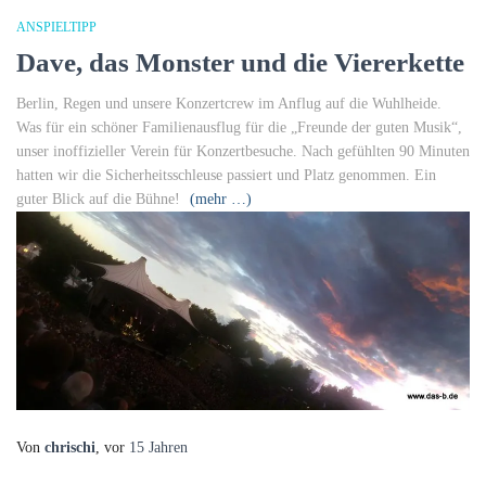
ANSPIELTIPP
Dave, das Monster und die Viererkette
Berlin, Regen und unsere Konzertcrew im Anflug auf die Wuhlheide.
Was für ein schöner Familienausflug für die „Freunde der guten Musik“,
unser inoffizieller Verein für Konzertbesuche. Nach gefühlten 90 Minuten
hatten wir die Sicherheitsschleuse passiert und Platz genommen. Ein
guter Blick auf die Bühne!
(mehr …)
Von
chrischi
, vor
15 Jahren