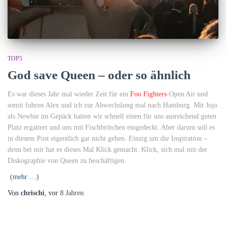
TOP5
God save Queen – oder so ähnlich
Es war dieses Jahr mal wieder Zeit für ein
Foo Fighters
-Open Air und
somit fuhren Alex und ich zur Abwechslung mal nach Hamburg. Mit Jojo
als Newbie im Gepäck hatten wir schnell einen für uns ausreichend guten
Platz ergattert und uns mit Fischbrötchen eingedeckt. Aber darum soll es
in diesem Post eigentlich gar nicht gehen. Einzig um die Inspiration –
denn bei mir hat es dieses Mal Klick gemacht. Klick, sich mal mit der
Diskographie von Queen zu beschäftigen.
(mehr …)
Von
chrischi
, vor
8 Jahren