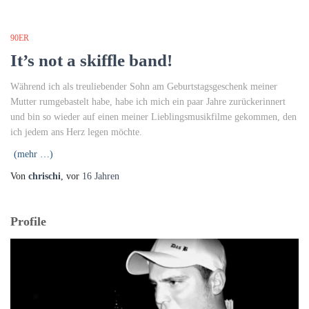
90ER
It’s not a skiffle band!
Während ich als treuliebender Sohn am Geburtstagsgeschenk meiner
Mutter rumgebastelt habe, habe ich mich ein paar Jahre zurückerinnert
und bin so wieder auf einen meiner Lieblingsmusikfilme gekommen, den
ich jedem ans Herz legen möchte.
(mehr …)
Von
chrischi
, vor
16 Jahren
Profile