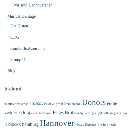
Wir sind Hannoveraner
Musical Heritage
Die Kisten
QDG
ComboBoxConstants
Stumpfsin
Blog
b-cloud
Donots
crossover
eddie
beatles
beatsteaks
dave grohl
Dendemann
vedder
Erfolg
Fettes Brot
exen
facebook
foo fighters
gaslight anthem
green day
Hannover
h-blockx
hamburg
Heavy Rotation
hip hop
ipod