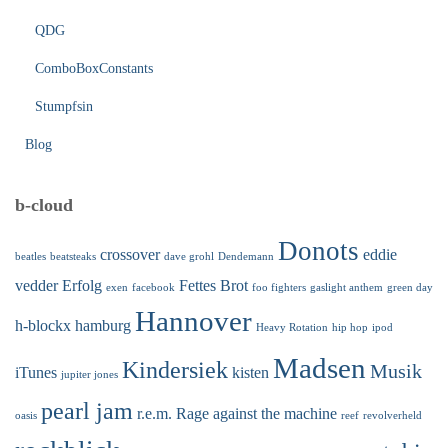
QDG
ComboBoxConstants
Stumpfsin
Blog
b-cloud
Donots
crossover
eddie
beatles
beatsteaks
dave grohl
Dendemann
vedder
Erfolg
Fettes Brot
exen
facebook
foo fighters
gaslight anthem
green day
Hannover
h-blockx
hamburg
Heavy Rotation
hip hop
ipod
Madsen
Kindersiek
Musik
iTunes
kisten
jupiter jones
pearl jam
r.e.m.
Rage against the machine
oasis
reef
revolverheld