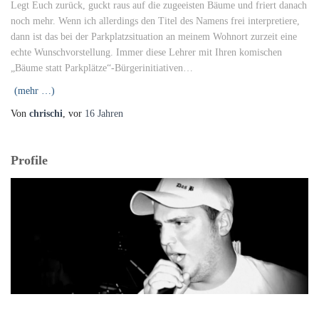
Legt Euch zurück, guckt raus auf die zugeeisten Bäume und friert danach
noch mehr. Wenn ich allerdings den Titel des Namens frei interpretiere,
dann ist das bei der Parkplatzsituation an meinem Wohnort zurzeit eine
echte Wunschvorstellung. Immer diese Lehrer mit Ihren komischen
„Bäume statt Parkplätze“-Bürgerinitiativen…
(mehr …)
Von
chrischi
, vor
16 Jahren
Profile