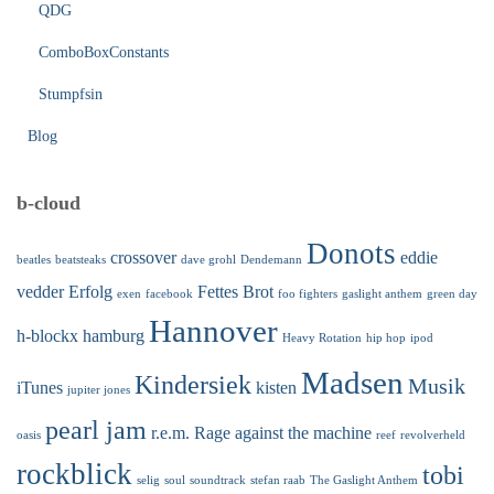
QDG
ComboBoxConstants
Stumpfsin
Blog
b-cloud
Donots
crossover
eddie
beatles
beatsteaks
dave grohl
Dendemann
vedder
Erfolg
Fettes Brot
exen
facebook
foo fighters
gaslight anthem
green day
Hannover
h-blockx
hamburg
Heavy Rotation
hip hop
ipod
Madsen
Kindersiek
Musik
iTunes
kisten
jupiter jones
pearl jam
r.e.m.
Rage against the machine
oasis
reef
revolverheld
rockblick
tobi
selig
soul
soundtrack
stefan raab
The Gaslight Anthem