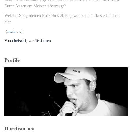
Euren Augen am Meisten überzeugt?
Welcher Song meinen Rockblick 2010 gewonnen hat, dass erfahrt ihr
hier.
(mehr …)
Von
chrischi
, vor
16 Jahren
Profile
Durchsuchen