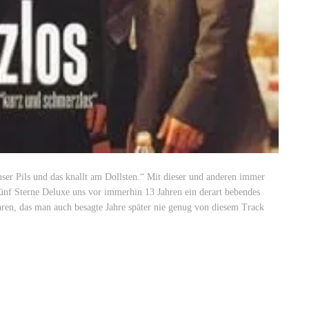
nser Pils und das knallt am Dollsten.“ Mit dieser und anderen immer
Fünf Sterne Deluxe uns vor immerhin 13 Jahren ein derart bebendes
ren, das man auch besagte Jahre später nie genug von diesem Track