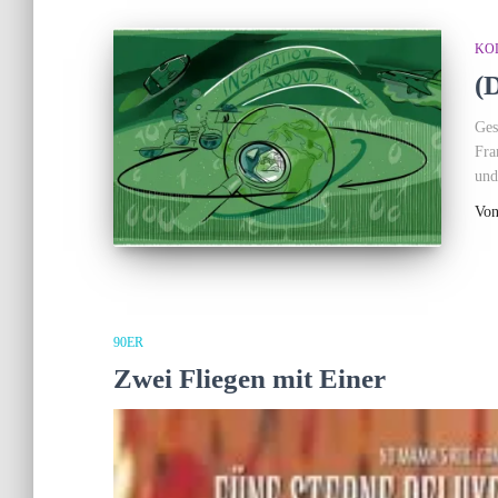
KO
(
Ges
Fra
und
Vo
90ER
Zwei Fliegen mit Einer