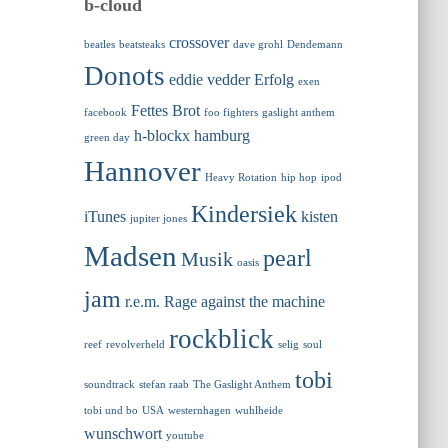
b-cloud
crossover
beatles
beatsteaks
dave grohl
Dendemann
Donots
eddie vedder
Erfolg
exen
Fettes Brot
facebook
foo fighters
gaslight anthem
h-blockx
hamburg
green day
Hannover
Heavy Rotation
hip hop
ipod
Kindersiek
iTunes
kisten
jupiter jones
Madsen
pearl
Musik
oasis
jam
r.e.m.
Rage against the machine
rockblick
reef
revolverheld
selig
soul
tobi
soundtrack
stefan raab
The Gaslight Anthem
tobi und bo
USA
westernhagen
wuhlheide
wunschwort
youtube