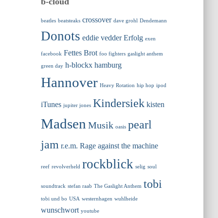
b-cloud
crossover
beatles
beatsteaks
dave grohl
Dendemann
Donots
eddie vedder
Erfolg
exen
Fettes Brot
facebook
foo fighters
gaslight anthem
h-blockx
hamburg
green day
Hannover
Heavy Rotation
hip hop
ipod
Kindersiek
iTunes
kisten
jupiter jones
Madsen
pearl
Musik
oasis
jam
r.e.m.
Rage against the machine
rockblick
reef
revolverheld
selig
soul
tobi
soundtrack
stefan raab
The Gaslight Anthem
tobi und bo
USA
westernhagen
wuhlheide
wunschwort
youtube