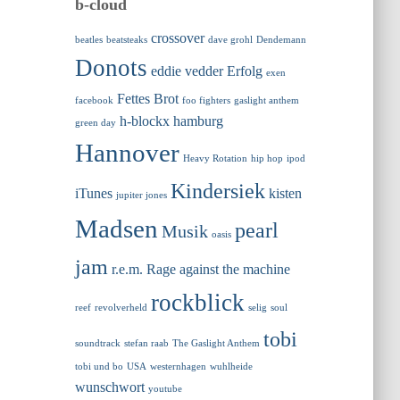
b-cloud
crossover
beatles
beatsteaks
dave grohl
Dendemann
Donots
eddie vedder
Erfolg
exen
Fettes Brot
facebook
foo fighters
gaslight anthem
h-blockx
hamburg
green day
Hannover
Heavy Rotation
hip hop
ipod
Kindersiek
iTunes
kisten
jupiter jones
Madsen
pearl
Musik
oasis
jam
r.e.m.
Rage against the machine
rockblick
reef
revolverheld
selig
soul
tobi
soundtrack
stefan raab
The Gaslight Anthem
tobi und bo
USA
westernhagen
wuhlheide
wunschwort
youtube