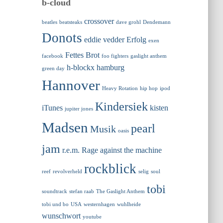
b-cloud
crossover
beatles
beatsteaks
dave grohl
Dendemann
Donots
eddie vedder
Erfolg
exen
Fettes Brot
facebook
foo fighters
gaslight anthem
h-blockx
hamburg
green day
Hannover
Heavy Rotation
hip hop
ipod
Kindersiek
iTunes
kisten
jupiter jones
Madsen
pearl
Musik
oasis
jam
r.e.m.
Rage against the machine
rockblick
reef
revolverheld
selig
soul
tobi
soundtrack
stefan raab
The Gaslight Anthem
tobi und bo
USA
westernhagen
wuhlheide
wunschwort
youtube