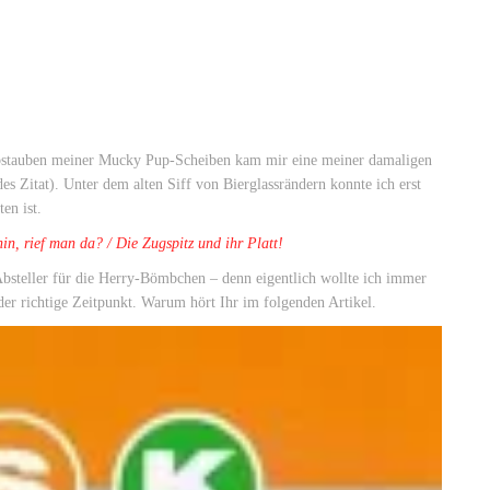
bstauben meiner Mucky Pup-Scheiben kam mir eine meiner damaligen
es Zitat). Unter dem alten Siff von Bierglassrändern konnte ich erst
en ist.
in, rief man da? / Die Zugspitz und ihr Platt!
Absteller für die Herry-Bömbchen – denn eigentlich wollte ich immer
er richtige Zeitpunkt. Warum hört Ihr im folgenden Artikel.