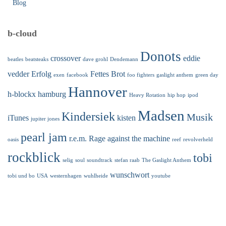
Blog
b-cloud
Donots
crossover
eddie
beatles
beatsteaks
dave grohl
Dendemann
vedder
Erfolg
Fettes Brot
exen
facebook
foo fighters
gaslight anthem
green day
Hannover
h-blockx
hamburg
Heavy Rotation
hip hop
ipod
Madsen
Kindersiek
Musik
iTunes
kisten
jupiter jones
pearl jam
r.e.m.
Rage against the machine
oasis
reef
revolverheld
rockblick
tobi
selig
soul
soundtrack
stefan raab
The Gaslight Anthem
wunschwort
tobi und bo
USA
westernhagen
wuhlheide
youtube