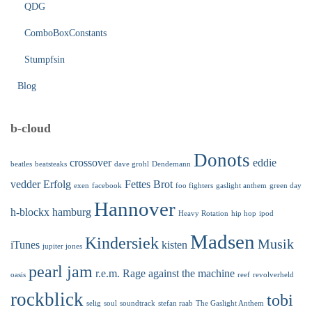
QDG
ComboBoxConstants
Stumpfsin
Blog
b-cloud
Donots
crossover
eddie
beatles
beatsteaks
dave grohl
Dendemann
vedder
Erfolg
Fettes Brot
exen
facebook
foo fighters
gaslight anthem
green day
Hannover
h-blockx
hamburg
Heavy Rotation
hip hop
ipod
Madsen
Kindersiek
Musik
iTunes
kisten
jupiter jones
pearl jam
r.e.m.
Rage against the machine
oasis
reef
revolverheld
rockblick
tobi
selig
soul
soundtrack
stefan raab
The Gaslight Anthem