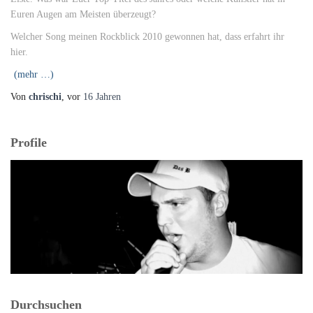
Euren Augen am Meisten überzeugt?
Welcher Song meinen Rockblick 2010 gewonnen hat, dass erfahrt ihr
hier.
(mehr …)
Von
chrischi
, vor
16 Jahren
Profile
Durchsuchen