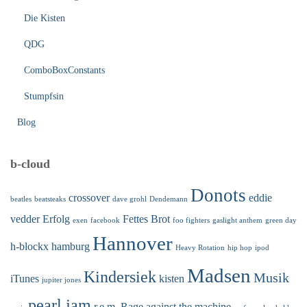
Die Kisten
QDG
ComboBoxConstants
Stumpfsin
Blog
b-cloud
Donots
crossover
eddie
beatles
beatsteaks
dave grohl
Dendemann
vedder
Erfolg
Fettes Brot
exen
facebook
foo fighters
gaslight anthem
green day
Hannover
h-blockx
hamburg
Heavy Rotation
hip hop
ipod
Madsen
Kindersiek
Musik
iTunes
kisten
jupiter jones
pearl jam
r.e.m.
Rage against the machine