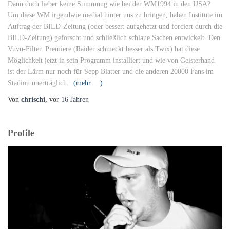
Dann doch lieber keine Stimmung wie bei der WM1994 in den USA?
Um diese WM irgendwie medial hinter uns zu bringen, haben Institute im
Auftrag der BILD-Zeitung (oder besser: aufgehetzt und forciert durch die
BILD-Zeitung) geforscht und schließlich schlaue Sachen entwickelt. Den
Vuvu-Filter. Premiere (Raider schmeckt besser als Twix) hat diese
Möglichkeit jetzt in sein Programm installiert und wie von Geisterhand
ist der Lärm nur noch für Sepp Blatter und die anderen 20000 Fans im
Stadion unerträglich.
(mehr …)
Von
chrischi
, vor
16 Jahren
Profile