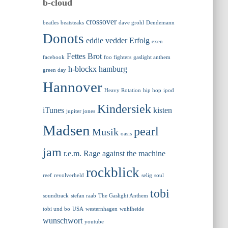
b-cloud
crossover
beatles
beatsteaks
dave grohl
Dendemann
Donots
eddie vedder
Erfolg
exen
Fettes Brot
facebook
foo fighters
gaslight anthem
h-blockx
hamburg
green day
Hannover
Heavy Rotation
hip hop
ipod
Kindersiek
iTunes
kisten
jupiter jones
Madsen
pearl
Musik
oasis
jam
r.e.m.
Rage against the machine
rockblick
reef
revolverheld
selig
soul
tobi
soundtrack
stefan raab
The Gaslight Anthem
tobi und bo
USA
westernhagen
wuhlheide
wunschwort
youtube