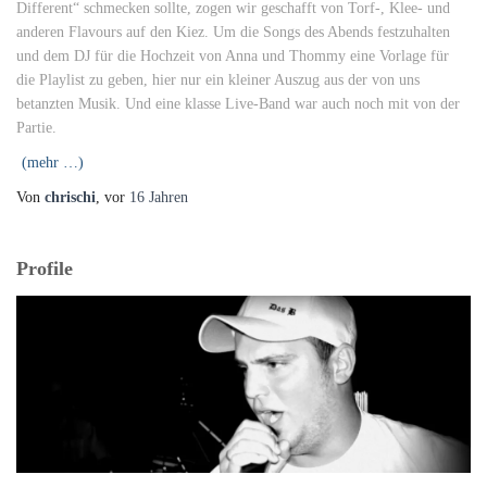
Different“ schmecken sollte, zogen wir geschafft von Torf-, Klee- und
anderen Flavours auf den Kiez. Um die Songs des Abends festzuhalten
und dem DJ für die Hochzeit von Anna und Thommy eine Vorlage für
die Playlist zu geben, hier nur ein kleiner Auszug aus der von uns
betanzten Musik. Und eine klasse Live-Band war auch noch mit von der
Partie.
(mehr …)
Von
chrischi
, vor
16 Jahren
Profile