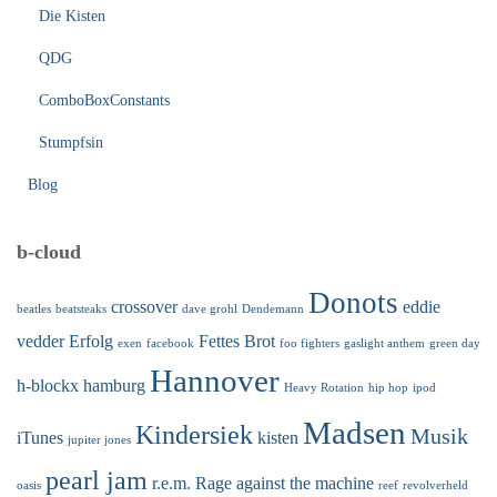
Die Kisten
QDG
ComboBoxConstants
Stumpfsin
Blog
b-cloud
Donots
crossover
eddie
beatles
beatsteaks
dave grohl
Dendemann
vedder
Erfolg
Fettes Brot
exen
facebook
foo fighters
gaslight anthem
green day
Hannover
h-blockx
hamburg
Heavy Rotation
hip hop
ipod
Madsen
Kindersiek
Musik
iTunes
kisten
jupiter jones
pearl jam
r.e.m.
Rage against the machine
oasis
reef
revolverheld