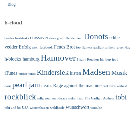
Blog
b-cloud
Donots
crossover
eddie
beatles
beatsteaks
dave grohl
Dendemann
vedder
Erfolg
Fettes Brot
exen
facebook
foo fighters
gaslight anthem
green day
Hannover
h-blockx
hamburg
Heavy Rotation
hip hop
ipod
Madsen
Kindersiek
Musik
iTunes
kisten
jupiter jones
pearl jam
r.e.m.
Rage against the machine
oasis
reef
revolverheld
rockblick
tobi
selig
soul
soundtrack
stefan raab
The Gaslight Anthem
wunschwort
tobi und bo
USA
westernhagen
wuhlheide
youtube