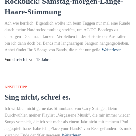
Rockblick: Samstag-morgen-Lange-
Haare-Stimmung
Ach wie herrlich. Eigentlich wollte ich beim Taggen nur mal eine Runde
durch meine Hardrocksammlung streifen, um AC/DC-Bootlegs zu
entsorgen. Doch nach kurzem Verbleiben in der Historie der Australier
bin ich dann doch bei Bands mit langhaarigen Sängern hängengeblieben.
Anbei findet Ihr 3 Songs von Bands, die nicht nur geile
Weiterlesen
Von
chrischi
, vor
15 Jahren
ANSPIELTIPP
Sing nicht, schrei es.
Ich wirklich nicht gerne das Stimmband von Gary Stringer. Beim
Durchwühlen meiner Playlist „Vergessene Musik“, die mir immer wieder
Songs vorspielt, die ich seit mehr als einem Jahr nicht mit meinem iPod
abgespielt habe, habe ich „Place your Hands“ von Reef gefunden. Es muß
kurz vor Ende der 90er gewesen
Weiterlesen