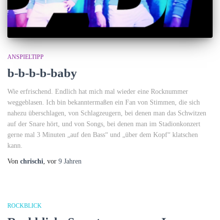
ANSPIELTIPP
b-b-b-b-baby
Wie erfrischend. Endlich hat mich mal wieder eine Rocknummer
weggeblasen. Ich bin bekanntermaßen ein Fan von Stimmen, die sich
nahezu überschlagen, von Schlagzeugern, bei denen man das Schwitzen
auf der Snare hört, und von Songs, bei denen man im Stadionkonzert
gerne mal 3 Minuten „auf den Bass“ und „über dem Kopf“ klatschen
kann.
Von
chrischi
, vor
9 Jahren
ROCKBLICK