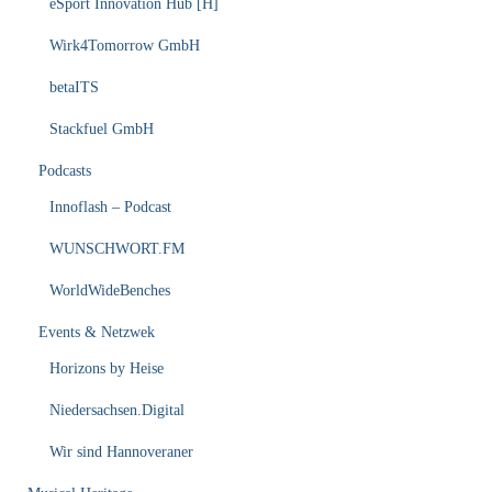
eSport Innovation Hub [H]
Wirk4Tomorrow GmbH
betaITS
Stackfuel GmbH
Podcasts
Innoflash – Podcast
WUNSCHWORT.FM
WorldWideBenches
Events & Netzwek
Horizons by Heise
Niedersachsen.Digital
Wir sind Hannoveraner