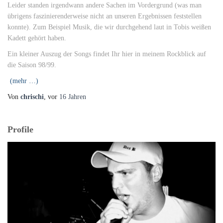
Leider standen irgendwann andere Sachen im Vordergrund (was man
übrigens faszinierenderweise nicht an unseren Ergebnissen feststellen
konnte). Zum Beispiel Musik, die wir durchgehend laut in Tobis weißen
Kadett gehört haben.
Ein kleiner Auszug der Songs findet Ihr hier in meinem Rockblick auf
die Saison 98/99.
(mehr …)
Von
chrischi
, vor
16 Jahren
Profile