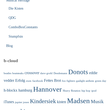
Musical Heritage
Die Kisten
QDG
ComboBoxConstants
Stumpfsin
Blog
b-cloud
Donots
crossover
eddie
beatles
beatsteaks
dave grohl
Dendemann
vedder
Erfolg
Fettes Brot
exen
facebook
foo fighters
gaslight anthem
green day
Hannover
h-blockx
hamburg
Heavy Rotation
hip hop
ipod
Madsen
Kindersiek
Musik
iTunes
kisten
jupiter jones