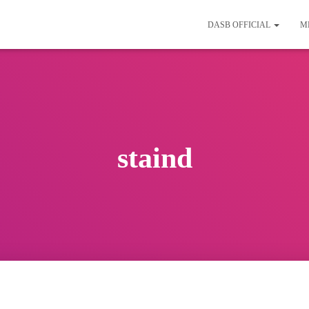
DASB OFFICIAL
M
staind