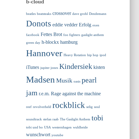
b-cloud
crossover
beatles
beatsteaks
dave grohl
Dendemann
Donots
eddie vedder
Erfolg
exen
Fettes Brot
facebook
foo fighters
gaslight anthem
h-blockx
hamburg
green day
Hannover
Heavy Rotation
hip hop
ipod
Kindersiek
iTunes
kisten
jupiter jones
Madsen
pearl
Musik
oasis
jam
r.e.m.
Rage against the machine
rockblick
reef
revolverheld
selig
soul
tobi
soundtrack
stefan raab
The Gaslight Anthem
tobi und bo
USA
westernhagen
wuhlheide
wunschwort
youtube