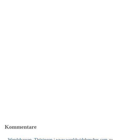
Kommentare
Wendehausen, Thüringen | www.worldwidebenches.com
zu