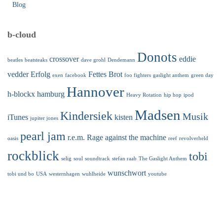
Blog
b-cloud
Donots
crossover
eddie
beatles
beatsteaks
dave grohl
Dendemann
vedder
Erfolg
Fettes Brot
exen
facebook
foo fighters
gaslight anthem
green day
Hannover
h-blockx
hamburg
Heavy Rotation
hip hop
ipod
Madsen
Kindersiek
Musik
iTunes
kisten
jupiter jones
pearl jam
r.e.m.
Rage against the machine
oasis
reef
revolverheld
rockblick
tobi
selig
soul
soundtrack
stefan raab
The Gaslight Anthem
wunschwort
tobi und bo
USA
westernhagen
wuhlheide
youtube