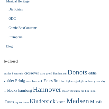
Musical Heritage
Die Kisten
QDG
ComboBoxConstants
Stumpfsin
Blog
b-cloud
Donots
crossover
eddie
beatles
beatsteaks
dave grohl
Dendemann
vedder
Erfolg
Fettes Brot
exen
facebook
foo fighters
gaslight anthem
green day
Hannover
h-blockx
hamburg
Heavy Rotation
hip hop
ipod
Madsen
Kindersiek
Musik
iTunes
kisten
jupiter jones