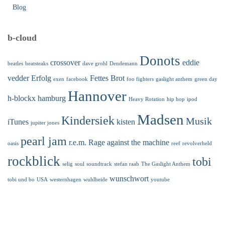
Blog
b-cloud
Donots
crossover
eddie
beatles
beatsteaks
dave grohl
Dendemann
vedder
Erfolg
Fettes Brot
exen
facebook
foo fighters
gaslight anthem
green day
Hannover
h-blockx
hamburg
Heavy Rotation
hip hop
ipod
Madsen
Kindersiek
Musik
iTunes
kisten
jupiter jones
pearl jam
r.e.m.
Rage against the machine
oasis
reef
revolverheld
rockblick
tobi
selig
soul
soundtrack
stefan raab
The Gaslight Anthem
wunschwort
tobi und bo
USA
westernhagen
wuhlheide
youtube