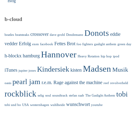
Blog
b-cloud
Donots
crossover
eddie
beatles
beatsteaks
dave grohl
Dendemann
vedder
Erfolg
Fettes Brot
exen
facebook
foo fighters
gaslight anthem
green day
Hannover
h-blockx
hamburg
Heavy Rotation
hip hop
ipod
Madsen
Kindersiek
Musik
iTunes
kisten
jupiter jones
pearl jam
r.e.m.
Rage against the machine
oasis
reef
revolverheld
rockblick
tobi
selig
soul
soundtrack
stefan raab
The Gaslight Anthem
wunschwort
tobi und bo
USA
westernhagen
wuhlheide
youtube