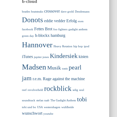
b-cloud
crossover
beatles
beatsteaks
dave grohl
Dendemann
Donots
eddie vedder
Erfolg
exen
Fettes Brot
facebook
foo fighters
gaslight anthem
h-blockx
hamburg
green day
Hannover
Heavy Rotation
hip hop
ipod
Kindersiek
iTunes
kisten
jupiter jones
Madsen
pearl
Musik
oasis
jam
r.e.m.
Rage against the machine
rockblick
reef
revolverheld
selig
soul
tobi
soundtrack
stefan raab
The Gaslight Anthem
tobi und bo
USA
westernhagen
wuhlheide
wunschwort
youtube