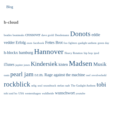
Blog
b-cloud
Donots
crossover
eddie
beatles
beatsteaks
dave grohl
Dendemann
vedder
Erfolg
Fettes Brot
exen
facebook
foo fighters
gaslight anthem
green day
Hannover
h-blockx
hamburg
Heavy Rotation
hip hop
ipod
Madsen
Kindersiek
Musik
iTunes
kisten
jupiter jones
pearl jam
r.e.m.
Rage against the machine
oasis
reef
revolverheld
rockblick
tobi
selig
soul
soundtrack
stefan raab
The Gaslight Anthem
wunschwort
tobi und bo
USA
westernhagen
wuhlheide
youtube