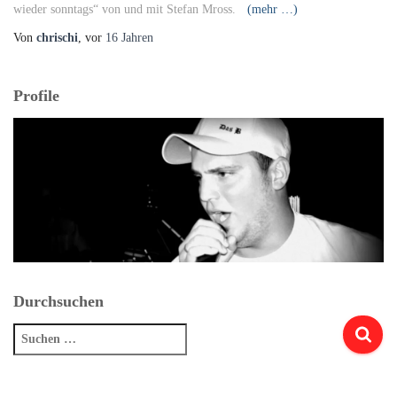
wieder sonntags“ von und mit Stefan Mross.
(mehr …)
Von
chrischi
, vor
16 Jahren
Profile
Durchsuchen
Suchen
nach: