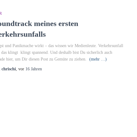
R
oundtrack meines ersten
erkehrsunfalls
st und Panikmache wirkt – das wissen wir Medienleute. Verkehrsunfall
a das klingt klingt spannend. Und deshalb bist Du sicherlich auch
ade hier, um Dir diesen Post zu Gemüte zu ziehen.
(mehr …)
n
chrischi
, vor
16 Jahren