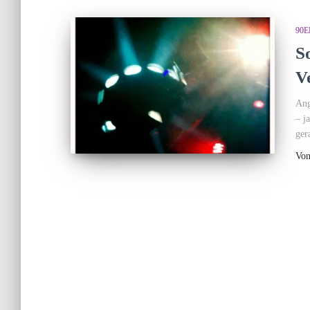
90E
S
V
Ang
– j
ger
Vo