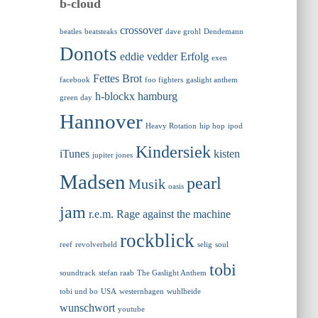
b-cloud
crossover
beatles
beatsteaks
dave grohl
Dendemann
Donots
eddie vedder
Erfolg
exen
Fettes Brot
facebook
foo fighters
gaslight anthem
h-blockx
hamburg
green day
Hannover
Heavy Rotation
hip hop
ipod
Kindersiek
iTunes
kisten
jupiter jones
Madsen
pearl
Musik
oasis
jam
r.e.m.
Rage against the machine
rockblick
reef
revolverheld
selig
soul
tobi
soundtrack
stefan raab
The Gaslight Anthem
tobi und bo
USA
westernhagen
wuhlheide
wunschwort
youtube