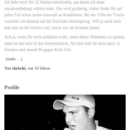
Ich habe mich für 22 Stücke entschieden, aus denen ich dann
situationsbedingt wählen kann. Das wird großartig. Anbei findet Ihr auf
jeden Fall schon meine Auswahl an Kandidaten. Bei der Fülle der Tracks
verzichte ich diesmal auf die YouTube-Verknüpfung. Will ja auch noch
mal raus an die frische Luft, bevor wir sie brennen lassen!
Ach ja, wenn Ihr mich aufhalten wollt, einen dieser Nummern zu spielen,
dann tut das bitte in den Kommentaren. Ab jetzt habt ihr dazu noch 12
Stunden und einmal 96-gegen-Köln Zeit.
(mehr …)
Von
chrischi
, vor
16 Jahren
Profile