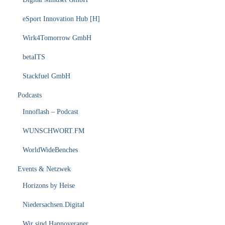
eSport Innovation Hub [H]
Wirk4Tomorrow GmbH
betaITS
Stackfuel GmbH
Podcasts
Innoflash – Podcast
WUNSCHWORT.FM
WorldWideBenches
Events & Netzwek
Horizons by Heise
Niedersachsen.Digital
Wir sind Hannoveraner