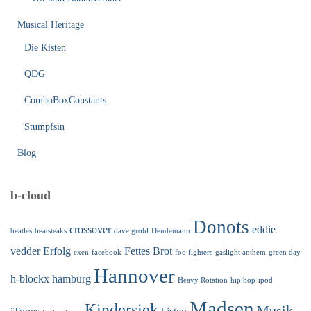
Musical Heritage
Die Kisten
QDG
ComboBoxConstants
Stumpfsin
Blog
b-cloud
Donots
crossover
eddie
beatles
beatsteaks
dave grohl
Dendemann
vedder
Erfolg
Fettes Brot
exen
facebook
foo fighters
gaslight anthem
green day
Hannover
h-blockx
hamburg
Heavy Rotation
hip hop
ipod
Madsen
Kindersiek
Musik