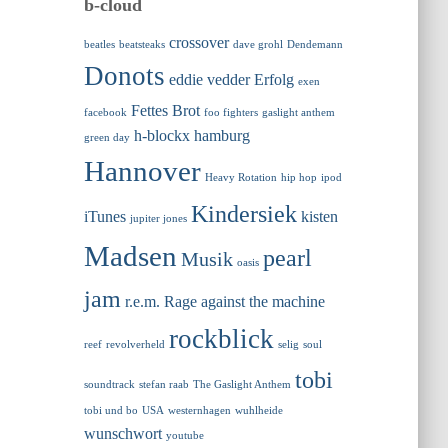
b-cloud
crossover
beatles
beatsteaks
dave grohl
Dendemann
Donots
eddie vedder
Erfolg
exen
Fettes Brot
facebook
foo fighters
gaslight anthem
h-blockx
hamburg
green day
Hannover
Heavy Rotation
hip hop
ipod
Kindersiek
iTunes
kisten
jupiter jones
Madsen
pearl
Musik
oasis
jam
r.e.m.
Rage against the machine
rockblick
reef
revolverheld
selig
soul
tobi
soundtrack
stefan raab
The Gaslight Anthem
tobi und bo
USA
westernhagen
wuhlheide
wunschwort
youtube