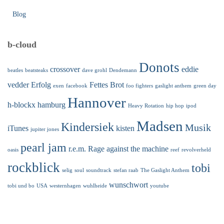
Blog
b-cloud
Donots
crossover
eddie
beatles
beatsteaks
dave grohl
Dendemann
vedder
Erfolg
Fettes Brot
exen
facebook
foo fighters
gaslight anthem
green day
Hannover
h-blockx
hamburg
Heavy Rotation
hip hop
ipod
Madsen
Kindersiek
Musik
iTunes
kisten
jupiter jones
pearl jam
r.e.m.
Rage against the machine
oasis
reef
revolverheld
rockblick
tobi
selig
soul
soundtrack
stefan raab
The Gaslight Anthem
wunschwort
tobi und bo
USA
westernhagen
wuhlheide
youtube