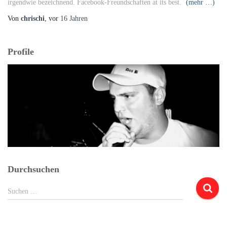
irgendwie bezeichnend. Facebook-Freundschaften at its best.
(mehr …)
Von
chrischi
, vor
16 Jahren
Profile
Durchsuchen
Suchen
Suchen …
nach: