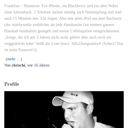
Frankfurt – Hannover. Ein iPhone, ein Blackberry und ein altes Nokia
ohne Adressbuch. 2 Telefone suchen ständig nach Netzempfang und sind
nach 15 Minuten leer. Ein Segen. Also den alten iPod aus dem Rucksack
(der mittlerweile weiblicher als jede Handtasche fast meinen ganzen
Haushalt beinhaltet) geangelt und meine Lieblingsliste reingeschmissen.
„Songs, die ich seit 2 Jahren nicht mehr gehört aber auch noch nie
weggedrückt habe“ heißt die Liste (kurz: Sdis2Jnmgaannwh (Scherz! Das
ist mein Passwort!)).
(mehr …)
Von
chrischi
, vor
16 Jahren
Profile