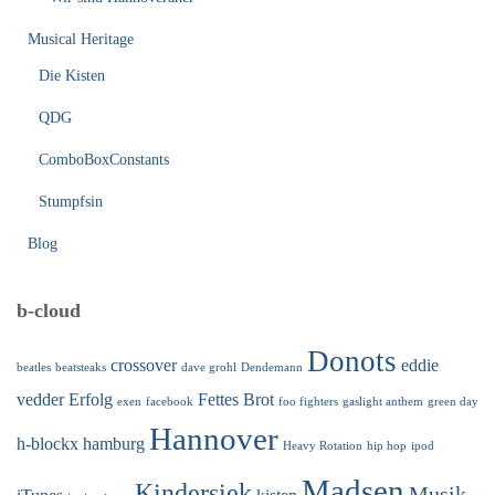
Musical Heritage
Die Kisten
QDG
ComboBoxConstants
Stumpfsin
Blog
b-cloud
Donots
crossover
eddie
beatles
beatsteaks
dave grohl
Dendemann
vedder
Erfolg
Fettes Brot
exen
facebook
foo fighters
gaslight anthem
green day
Hannover
h-blockx
hamburg
Heavy Rotation
hip hop
ipod
Madsen
Kindersiek
Musik