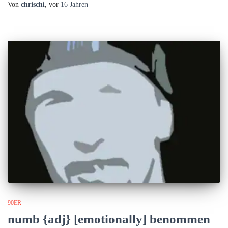
Von
chrischi
, vor
16 Jahren
90ER
numb {adj} [emotionally] benommen