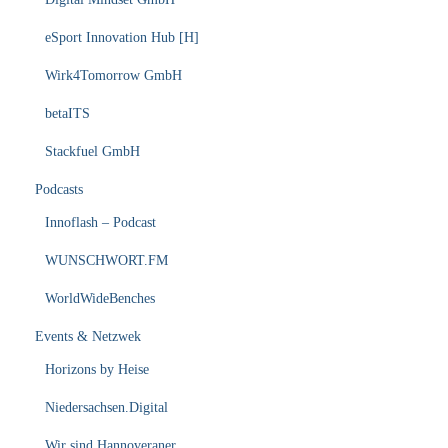
eSport Innovation Hub [H]
Wirk4Tomorrow GmbH
betaITS
Stackfuel GmbH
Podcasts
Innoflash – Podcast
WUNSCHWORT.FM
WorldWideBenches
Events & Netzwek
Horizons by Heise
Niedersachsen.Digital
Wir sind Hannoveraner