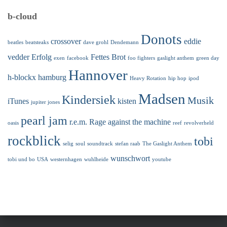
b-cloud
Donots
crossover
eddie
beatles
beatsteaks
dave grohl
Dendemann
vedder
Erfolg
Fettes Brot
exen
facebook
foo fighters
gaslight anthem
green day
Hannover
h-blockx
hamburg
Heavy Rotation
hip hop
ipod
Madsen
Kindersiek
Musik
iTunes
kisten
jupiter jones
pearl jam
r.e.m.
Rage against the machine
oasis
reef
revolverheld
rockblick
tobi
selig
soul
soundtrack
stefan raab
The Gaslight Anthem
wunschwort
tobi und bo
USA
westernhagen
wuhlheide
youtube