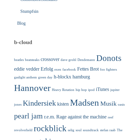
Stumpfsin
Blog
b-cloud
Donots
crossover
beatles
beatsteaks
dave grohl
Dendemann
eddie vedder
Erfolg
Fettes Brot
exen
facebook
foo fighters
h-blockx
hamburg
gaslight anthem
green day
Hannover
iTunes
Heavy Rotation
hip hop
ipod
jupiter
Madsen
Kindersiek
Musik
kisten
jones
oasis
pearl jam
r.e.m.
Rage against the machine
reef
rockblick
revolverheld
selig
soul
soundtrack
stefan raab
The