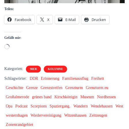
Teilen:
Facebook
X
E-Mail
Drucken
Gefällt mir:
Wird
geladen …
Kategorien:
90ER
KOLUMNE
Schlagwörter:
DDR
Erinnerung
Familienausflug
Freiheit
Geschichte
Grenze
Grenzstreifen
Grenzturm
Grenzturm.eu
Großalmerode
grünes band
Kirschkönigin
Museum
Nordhessen
Opa
Podcast
Scorpions
Spaziergang.
Wandern
Wendehausen
West
westernhagen
Wiedervereinigung
Witzenhausen
Zeitzeugen
Zonenrandgebiet