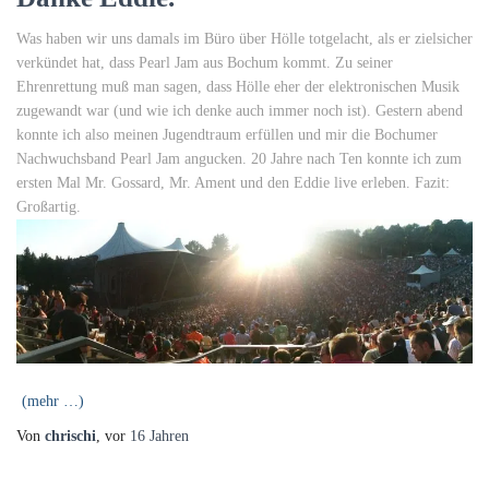
Was haben wir uns damals im Büro über Hölle totgelacht, als er zielsicher
verkündet hat, dass Pearl Jam aus Bochum kommt. Zu seiner
Ehrenrettung muß man sagen, dass Hölle eher der elektronischen Musik
zugewandt war (und wie ich denke auch immer noch ist). Gestern abend
konnte ich also meinen Jugendtraum erfüllen und mir die Bochumer
Nachwuchsband Pearl Jam angucken. 20 Jahre nach Ten konnte ich zum
ersten Mal Mr. Gossard, Mr. Ament und den Eddie live erleben. Fazit:
Großartig.
(mehr …)
Von
chrischi
, vor
16 Jahren