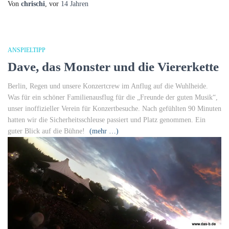
Von
chrischi
, vor
14 Jahren
ANSPIELTIPP
Dave, das Monster und die Viererkette
Berlin, Regen und unsere Konzertcrew im Anflug auf die Wuhlheide.
Was für ein schöner Familienausflug für die „Freunde der guten Musik“,
unser inoffizieller Verein für Konzertbesuche. Nach gefühlten 90 Minuten
hatten wir die Sicherheitsschleuse passiert und Platz genommen. Ein
guter Blick auf die Bühne!
(mehr …)