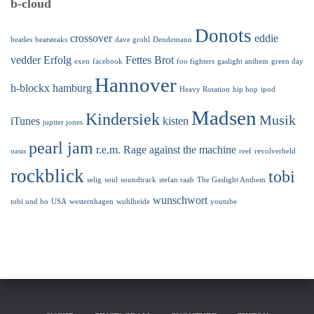
b-cloud
Donots
crossover
eddie
beatles
beatsteaks
dave grohl
Dendemann
vedder
Erfolg
Fettes Brot
exen
facebook
foo fighters
gaslight anthem
green day
Hannover
h-blockx
hamburg
Heavy Rotation
hip hop
ipod
Madsen
Kindersiek
Musik
iTunes
kisten
jupiter jones
pearl jam
r.e.m.
Rage against the machine
oasis
reef
revolverheld
rockblick
tobi
selig
soul
soundtrack
stefan raab
The Gaslight Anthem
wunschwort
tobi und bo
USA
westernhagen
wuhlheide
youtube