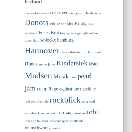
b-cloud
crossover
beatles
beatsteaks
dave grohl
Dendemann
Donots
eddie vedder
Erfolg
exen
Fettes Brot
facebook
foo fighters
gaslight anthem
h-blockx
hamburg
green day
Hannover
Heavy Rotation
hip hop
ipod
Kindersiek
iTunes
kisten
jupiter jones
Madsen
pearl
Musik
oasis
jam
r.e.m.
Rage against the machine
rockblick
reef
revolverheld
selig
soul
tobi
soundtrack
stefan raab
The Gaslight Anthem
tobi und bo
USA
westernhagen
wuhlheide
wunschwort
youtube