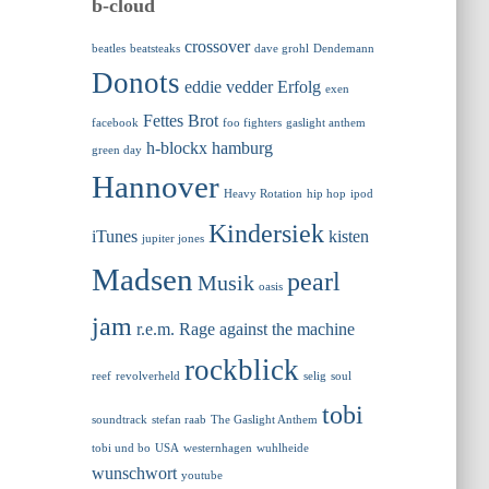
b-cloud
crossover
beatles
beatsteaks
dave grohl
Dendemann
Donots
eddie vedder
Erfolg
exen
Fettes Brot
facebook
foo fighters
gaslight anthem
h-blockx
hamburg
green day
Hannover
Heavy Rotation
hip hop
ipod
Kindersiek
iTunes
kisten
jupiter jones
Madsen
pearl
Musik
oasis
jam
r.e.m.
Rage against the machine
rockblick
reef
revolverheld
selig
soul
tobi
soundtrack
stefan raab
The Gaslight Anthem
tobi und bo
USA
westernhagen
wuhlheide
wunschwort
youtube