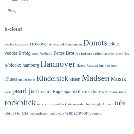
Blog
b-cloud
Donots
crossover
eddie
beatles
beatsteaks
dave grohl
Dendemann
vedder
Erfolg
Fettes Brot
exen
facebook
foo fighters
gaslight anthem
green day
Hannover
h-blockx
hamburg
Heavy Rotation
hip hop
ipod
Madsen
Kindersiek
Musik
iTunes
kisten
jupiter jones
pearl jam
r.e.m.
Rage against the machine
oasis
reef
revolverheld
rockblick
tobi
selig
soul
soundtrack
stefan raab
The Gaslight Anthem
wunschwort
tobi und bo
USA
westernhagen
wuhlheide
youtube