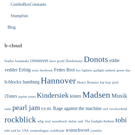
ComboBoxConstants
Stumpfsin
Blog
b-cloud
Donots
crossover
eddie
beatles
beatsteaks
dave grohl
Dendemann
vedder
Erfolg
Fettes Brot
exen
facebook
foo fighters
gaslight anthem
green day
Hannover
h-blockx
hamburg
Heavy Rotation
hip hop
ipod
Madsen
Kindersiek
Musik
iTunes
kisten
jupiter jones
pearl jam
r.e.m.
Rage against the machine
oasis
reef
revolverheld
rockblick
tobi
selig
soul
soundtrack
stefan raab
The Gaslight Anthem
wunschwort
tobi und bo
USA
westernhagen
wuhlheide
youtube