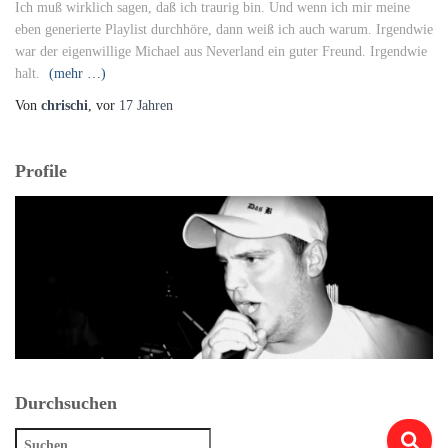
Ich muß wirklich sagen, daß ich traurig bin. Und wenn ich mir meine
eben generierte Playlist durchhöre, dann weiß ich auch warum. Irgendwie
war der eigenwillige Michael aus Neverland ein guter Freund. Irgendwie
halt.
(mehr …)
Von
chrischi
, vor
17 Jahren
Profile
Durchsuchen
Suchen