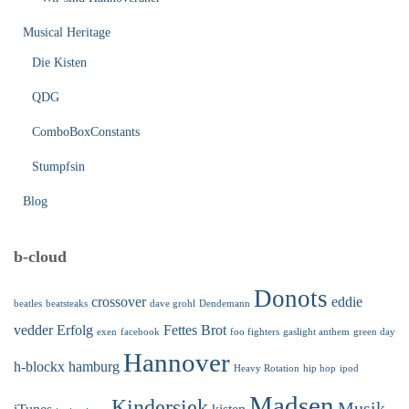
Musical Heritage
Die Kisten
QDG
ComboBoxConstants
Stumpfsin
Blog
b-cloud
Donots
crossover
eddie
beatles
beatsteaks
dave grohl
Dendemann
vedder
Erfolg
Fettes Brot
exen
facebook
foo fighters
gaslight anthem
green day
Hannover
h-blockx
hamburg
Heavy Rotation
hip hop
ipod
Madsen
Kindersiek
Musik