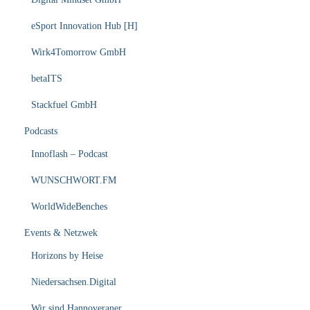
eSport Innovation Hub [H]
Wirk4Tomorrow GmbH
betaITS
Stackfuel GmbH
Podcasts
Innoflash – Podcast
WUNSCHWORT.FM
WorldWideBenches
Events & Netzwek
Horizons by Heise
Niedersachsen.Digital
Wir sind Hannoveraner