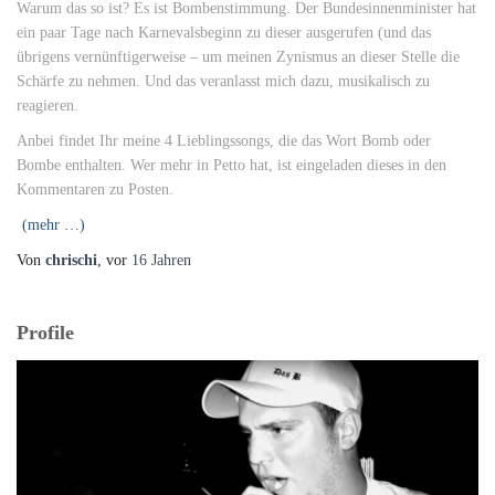
Warum das so ist? Es ist Bombenstimmung. Der Bundesinnenminister hat
ein paar Tage nach Karnevalsbeginn zu dieser ausgerufen (und das
übrigens vernünftigerweise – um meinen Zynismus an dieser Stelle die
Schärfe zu nehmen. Und das veranlasst mich dazu, musikalisch zu
reagieren.
Anbei findet Ihr meine 4 Lieblingssongs, die das Wort Bomb oder
Bombe enthalten. Wer mehr in Petto hat, ist eingeladen dieses in den
Kommentaren zu Posten.
(mehr …)
Von
chrischi
, vor
16 Jahren
Profile