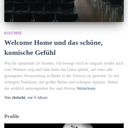
KOLUMNE
Welcome Home und das schöne,
komische Gefühl
Was für spannende 24 Stunden. Ich bewege mich so langsam wieder auch
vom Wohnort weg und habe heute das Glück gehabt, auf einer sehr
gelungenen Veranstaltung in Baden in der Schweiz zu sprechen. So mit
richtigem Publikum, mit großer Bühne und richtigem Applaus. Neben
der wirklich anstrengenden An- und Abreise
Weiterlesen
Von
chrischi
, vor
6 Jahren
Profile