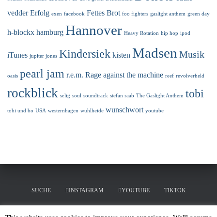
vedder
Erfolg
Fettes Brot
exen
facebook
foo fighters
gaslight anthem
green day
Hannover
h-blockx
hamburg
Heavy Rotation
hip hop
ipod
Madsen
Kindersiek
Musik
iTunes
kisten
jupiter jones
pearl jam
r.e.m.
Rage against the machine
oasis
reef
revolverheld
rockblick
tobi
selig
soul
soundtrack
stefan raab
The Gaslight Anthem
wunschwort
tobi und bo
USA
westernhagen
wuhlheide
youtube
SUCHE
INSTAGRAM
YOUTUBE
TIKTOK
LINKEDIN
MERCHANDISING