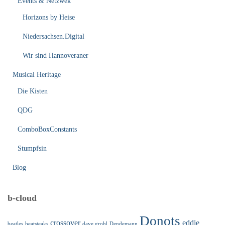
Events & Netzwek
Horizons by Heise
Niedersachsen.Digital
Wir sind Hannoveraner
Musical Heritage
Die Kisten
QDG
ComboBoxConstants
Stumpfsin
Blog
b-cloud
Donots
crossover
eddie
beatles
beatsteaks
dave grohl
Dendemann