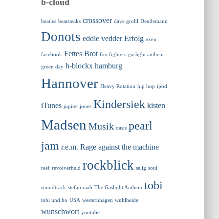
b-cloud
crossover
beatles
beatsteaks
dave grohl
Dendemann
Donots
eddie vedder
Erfolg
exen
Fettes Brot
facebook
foo fighters
gaslight anthem
h-blockx
hamburg
green day
Hannover
Heavy Rotation
hip hop
ipod
Kindersiek
iTunes
kisten
jupiter jones
Madsen
pearl
Musik
oasis
jam
r.e.m.
Rage against the machine
rockblick
reef
revolverheld
selig
soul
tobi
soundtrack
stefan raab
The Gaslight Anthem
tobi und bo
USA
westernhagen
wuhlheide
wunschwort
youtube