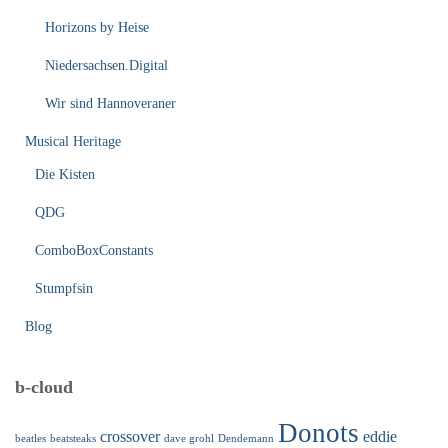
Horizons by Heise
Niedersachsen.Digital
Wir sind Hannoveraner
Musical Heritage
Die Kisten
QDG
ComboBoxConstants
Stumpfsin
Blog
b-cloud
Donots
crossover
eddie
beatles
beatsteaks
dave grohl
Dendemann