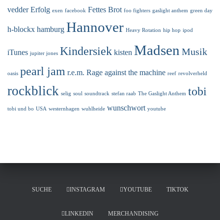
vedder
Erfolg
Fettes Brot
exen
facebook
foo fighters
gaslight anthem
green day
Hannover
h-blockx
hamburg
Heavy Rotation
hip hop
ipod
Madsen
Kindersiek
Musik
iTunes
kisten
jupiter jones
pearl jam
r.e.m.
Rage against the machine
oasis
reef
revolverheld
rockblick
tobi
selig
soul
soundtrack
stefan raab
The Gaslight Anthem
wunschwort
tobi und bo
USA
westernhagen
wuhlheide
youtube
SUCHE
INSTAGRAM
YOUTUBE
TIKTOK
LINKEDIN
MERCHANDISING