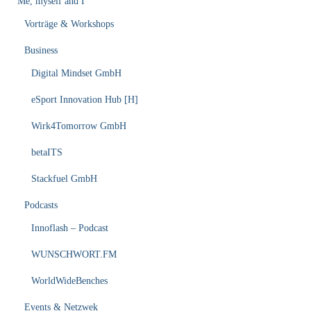
Me, myself and I
Vorträge & Workshops
Business
Digital Mindset GmbH
eSport Innovation Hub [H]
Wirk4Tomorrow GmbH
betaITS
Stackfuel GmbH
Podcasts
Innoflash – Podcast
WUNSCHWORT.FM
WorldWideBenches
Events & Netzwek