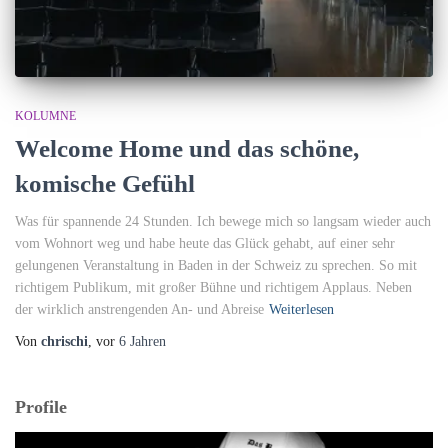
KOLUMNE
Welcome Home und das schöne,
komische Gefühl
Was für spannende 24 Stunden. Ich bewege mich so langsam wieder auch
vom Wohnort weg und habe heute das Glück gehabt, auf einer sehr
gelungenen Veranstaltung in Baden in der Schweiz zu sprechen. So mit
richtigem Publikum, mit großer Bühne und richtigem Applaus. Neben
der wirklich anstrengenden An- und Abreise
Weiterlesen
Von
chrischi
, vor
6 Jahren
Profile